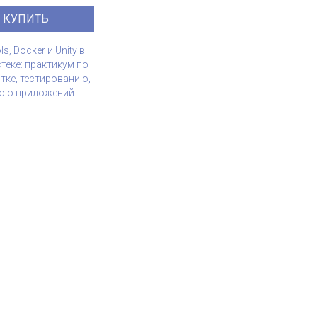
КУПИТЬ
s, Docker и Unity в
теке: практикум по
тке, тестированию,
лою приложений