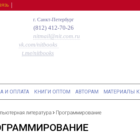
ВЯЗЬ
г. Санкт-Петербург
(812) 412-70-26
nitmail@nit.com.ru
vk.com/nitbooks
t.me/nitbooks
А И ОПЛАТА
КНИГИ ОПТОМ
АВТОРАМ
МАТЕРИАЛЫ К
пьютерная литература
Программирование
ОГРАММИРОВАНИЕ