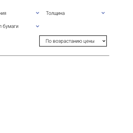
ния
Толщина
л бумаги