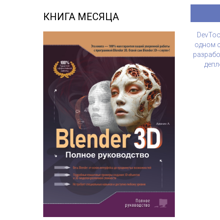
КНИГА МЕСЯЦА
DevTool
одном с
разрабо
деп