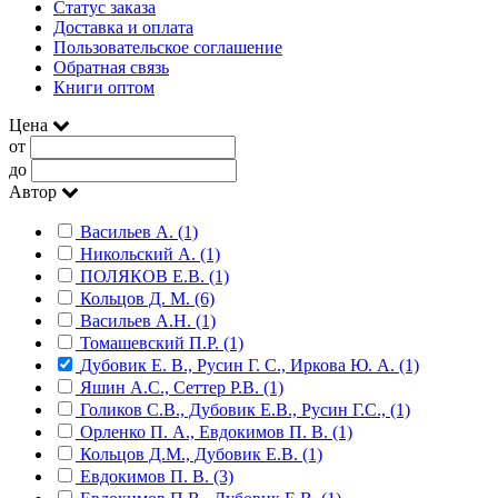
Статус заказа
Доставка и оплата
Пользовательское соглашение
Обратная связь
Книги оптом
Цена
от
до
Автор
Васильев А. (1)
Никольский А. (1)
ПОЛЯКОВ Е.В. (1)
Кольцов Д. М. (6)
Васильев А.Н. (1)
Томашевский П.Р. (1)
Дубовик Е. В., Русин Г. С., Иркова Ю. А. (1)
Яшин А.С., Сеттер Р.В. (1)
Голиков С.В., Дубовик Е.В., Русин Г.С., (1)
Орленко П. А., Евдокимов П. В. (1)
Кольцов Д.М., Дубовик Е.В. (1)
Евдокимов П. В. (3)