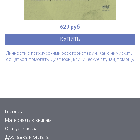
629 руб
КУПИТЬ
Личности с психическими расстройствами. Как с ними жить,
общаться, помогать. Диагнозы, клинические случаи, помощь
Главная
Материалы к книгам
Статус заказа
Доставка и оплата