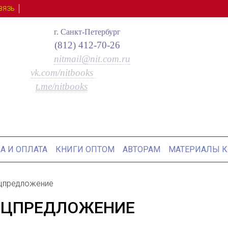
ВЯЗЬ
г. Санкт-Петербург
(812) 412-70-26
nitmail@nit.com.ru
vk.com/nitbooks
t.me/nitbooks
А И ОПЛАТА
КНИГИ ОПТОМ
АВТОРАМ
МАТЕРИАЛЫ К
цпредложение
ЕЦПРЕДЛОЖЕНИЕ