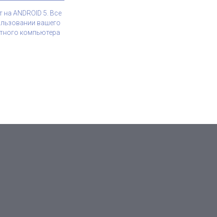
 на ANDROID 5. Все
ользовании вашего
тного компьютера