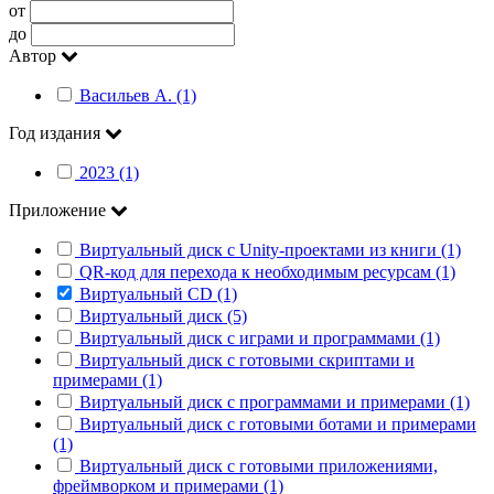
от
до
Автор
Васильев А. (1)
Год издания
2023 (1)
Приложение
Виртуальный диск с Unity-проектами из книги (1)
QR-код для перехода к необходимым ресурсам (1)
Виртуальный CD (1)
Виртуальный диск (5)
Виртуальный диск с играми и программами (1)
Виртуальный диск с готовыми скриптами и
примерами (1)
Виртуальный диск с программами и примерами (1)
Виртуальный диск с готовыми ботами и примерами
(1)
Виртуальный диск с готовыми приложениями,
фреймворком и примерами (1)