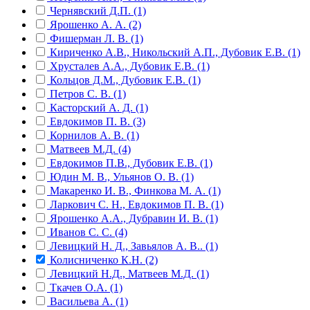
Чернявский Д.П. (1)
Ярошенко А. А. (2)
Фишерман Л. В. (1)
Кириченко А.В., Никольский А.П., Дубовик Е.В. (1)
Хрусталев А.А., Дубовик Е.В. (1)
Кольцов Д.М., Дубовик Е.В. (1)
Петров С. В. (1)
Касторский А. Д. (1)
Евдокимов П. В. (3)
Корнилов А. В. (1)
Матвеев М.Д. (4)
Евдокимов П.В., Дубовик Е.В. (1)
Юдин М. В., Ульянов О. В. (1)
Макаренко И. В., Финкова М. А. (1)
Ларкович С. Н., Евдокимов П. В. (1)
Ярошенко А.А., Дубравин И. В. (1)
Иванов С. С. (4)
Левицкий Н. Д., Завьялов А. В.. (1)
Колисниченко К.Н. (2)
Левицкий Н.Д., Матвеев М.Д. (1)
Ткачев О.А. (1)
Васильева А. (1)