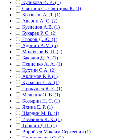
Куликова И. В. (1)
Светцов С., Светцова К. (1)
Козовков А. Д. (1)
Аверин А. С. (2)
Кузнецов А.В. (1)
Бухарев Р. С. (2)
Егоров Д. Ю. (1)
Адонин А.М. (5)
Молочков В. П. (2)
Бакалов Д. А. (1)
Певненко А. А. (1)
Кухтин С.А. (2)
Аклимов Р. Р. (1)
Кутыгин Е. А. (1)
Прокушев Я. Е. (1)
Мельник О. В. (1)
Козырин Н. С. (1)
Яхина Е. Р. (1)
Шардин М. В. (1)
Измайлов К. К. (1)
Трошин Д.П. (1)
Воробьев Максим Сергеевич (1)
Пономаренко О. (1)