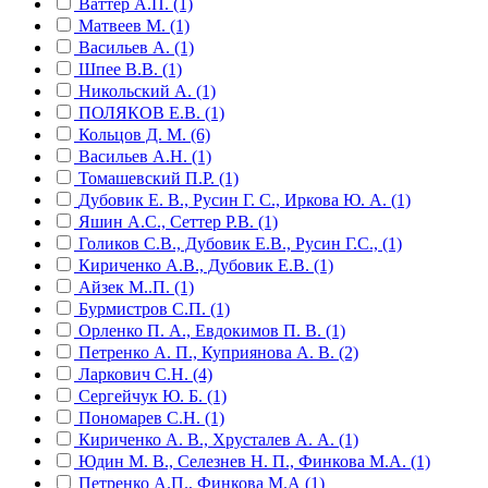
Ваттер А.П. (1)
Матвеев М. (1)
Васильев А. (1)
Шпее В.В. (1)
Никольский А. (1)
ПОЛЯКОВ Е.В. (1)
Кольцов Д. М. (6)
Васильев А.Н. (1)
Томашевский П.Р. (1)
Дубовик Е. В., Русин Г. С., Иркова Ю. А. (1)
Яшин А.С., Сеттер Р.В. (1)
Голиков С.В., Дубовик Е.В., Русин Г.С., (1)
Кириченко А.В., Дубовик Е.В. (1)
Айзек М..П. (1)
Бурмистров С.П. (1)
Орленко П. А., Евдокимов П. В. (1)
Петренко А. П., Куприянова А. В. (2)
Ларкович С.Н. (4)
Сергейчук Ю. Б. (1)
Пономарев С.Н. (1)
Кириченко А. В., Хрусталев А. А. (1)
Юдин М. В., Селезнев Н. П., Финкова М.А. (1)
Петренко А.П., Финкова М.А (1)