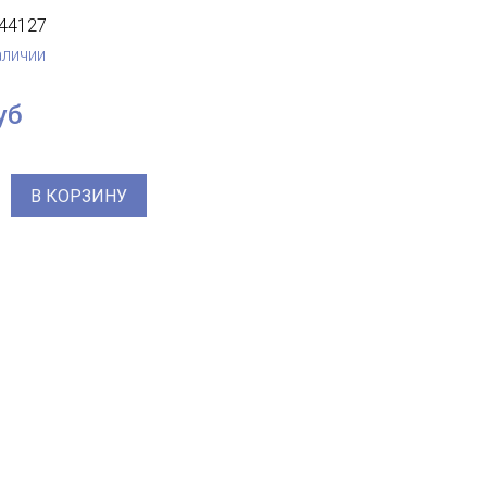
44127
аличии
уб
В КОРЗИНУ