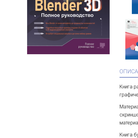
ОПИСА
Книга р
графиче
Материа
скриншо
материа
Книга б